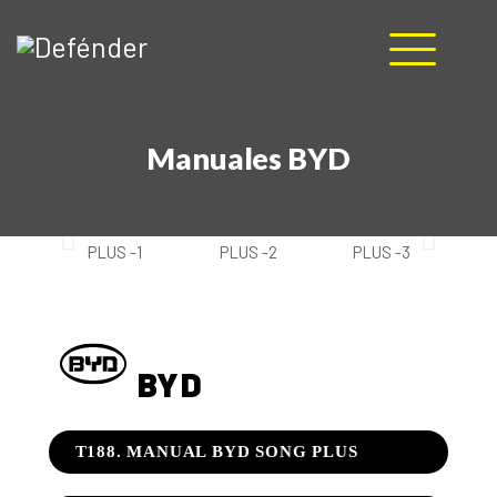
HOME
Manuales BYD
NOSOTROS
PRODUCTOS
MANUALES
RECURSOS
BLOG
CONTACTO
BYD
T188. MANUAL BYD SONG PLUS