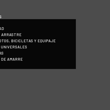
HOME
S
NOSOTROS
AD
PRODUCTOS
E ARRASTRE
TOS, BICICLETAS Y EQUIPAJE
MANUALES
 UNIVERSALES
AS
RECURSOS
 DE AMARRE
BLOG
CONTACTO