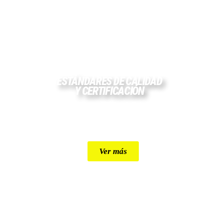
ESTÁNDARES DE CALIDAD
Y CERTIFICACIÓN
Cada tiro de arrastre Defénder es diseñado, analizado
y probado para ofrecer máxima seguridad y
desempeño.
Ver más