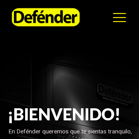
HOME
NOSOTROS
PRODUCTOS
MANUALES
RECURSOS
BLOG
CONTACTO
¡BIENVENIDO!
En Defénder queremos que te sientas tranquilo,