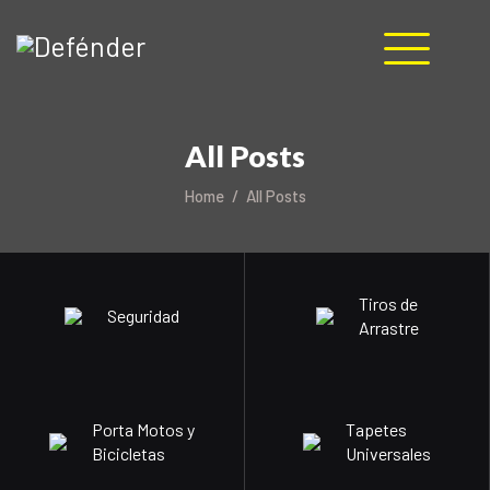
HOME
All Posts
NOSOTROS
PRODUCTOS
Home
All Posts
MANUALES
RECURSOS
BLOG
Tiros de
Seguridad
CONTACTO
Arrastre
Porta Motos y
Tapetes
Bicicletas
Universales