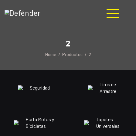
HOME
2
NOSOTROS
PRODUCTOS
Home
Productos
2
MANUALES
RECURSOS
BLOG
Tiros de
Seguridad
CONTACTO
Arrastre
Porta Motos y
Tapetes
Bicicletas
Universales