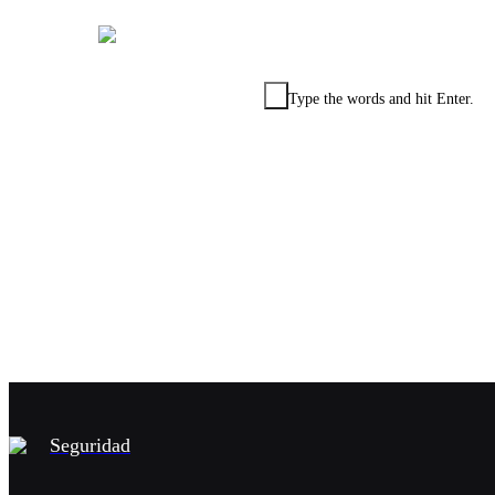
Type the words and hit Enter.
+57 (317)
585 88 32
Seguridad