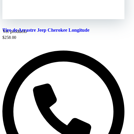
Tiro de Arrastre Jeep Cherokee Longitude
Ver producto
$
258.00
Buy now