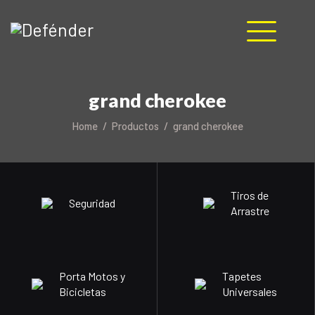
HOME
grand cherokee
NOSOTROS
PRODUCTOS
Home
Productos
grand cherokee
MANUALES
RECURSOS
BLOG
Tiros de
Seguridad
CONTACTO
Arrastre
Porta Motos y
Tapetes
Bicicletas
Universales