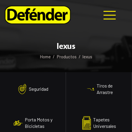
HOME
lexus
NOSOTROS
Home
Productos
lexus
PRODUCTOS
MANUALES
RECURSOS
BLOG
Tiros de
Seguridad
CONTACTO
Arrastre
Porta Motos y
Tapetes
Bicicletas
Universales