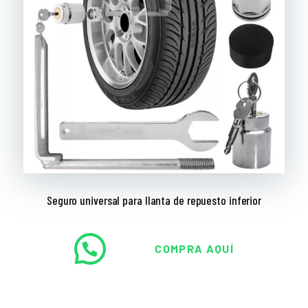
Seguro universal para llanta de repuesto inferior
Este
producto
tiene
múltiples
COMPRA AQUÍ
variantes.
Las
opciones
se