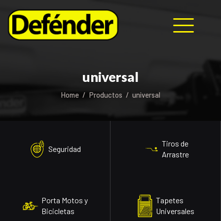
HOME
universal
NOSOTROS
Home
Productos
universal
PRODUCTOS
MANUALES
RECURSOS
BLOG
Tiros de
Seguridad
CONTACTO
Arrastre
Porta Motos y
Tapetes
Bicicletas
Universales