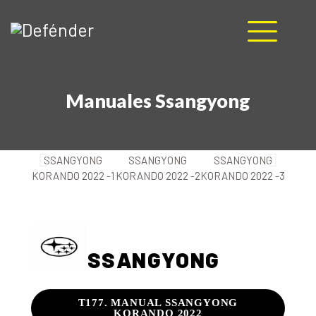
HOME
Manuales Ssangyong
NOSOTROS
PRODUCTOS
MANUALES
RECURSOS
BLOG
CONTACTO
SSANGYONG
T177. MANUAL SSANGYONG
KORANDO 2022