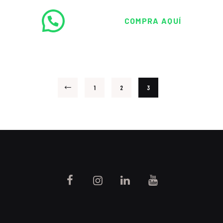
COMPRA AQUÍ
1
2
3
←