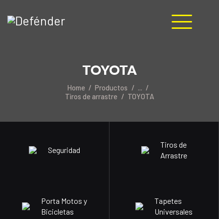
HOME
TOYOTA
NOSOTROS
PRODUCTOS
Home
Productos
...
Tiros de arrastre
TOYOTA
MANUALES
RECURSOS
BLOG
CONTACTO
Tiros de
Seguridad
Arrastre
Porta Motos y
Tapetes
Bicicletas
Universales