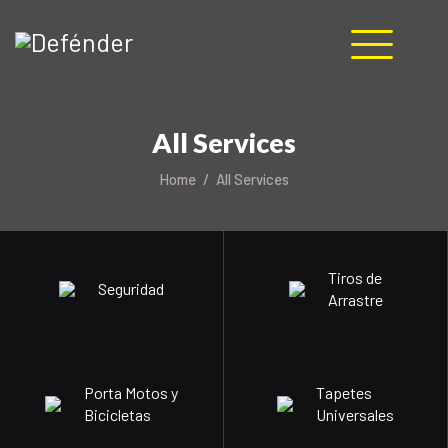
HOME
All Services
NOSOTROS
PRODUCTOS
Home
All Services
MANUALES
RECURSOS
BLOG
Tiros de
Seguridad
CONTACTO
Arrastre
Porta Motos y
Tapetes
Bicicletas
Universales