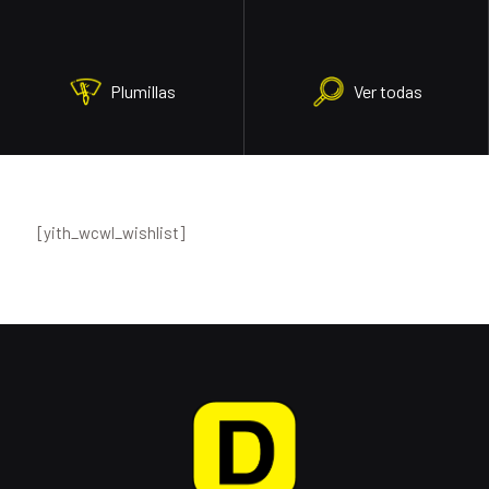
Plumillas
Ver todas
[yith_wcwl_wishlist]