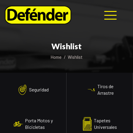
HOME
Wishlist
NOSOTROS
Home
Wishlist
PRODUCTOS
MANUALES
RECURSOS
BLOG
Tiros de
Seguridad
CONTACTO
Arrastre
Porta Motos y
Tapetes
Bicicletas
Universales