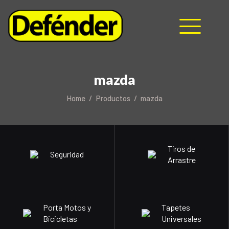
mazda
HOME
Home
Productos
mazda
NOSOTROS
PRODUCTOS
MANUALES
Tiros de
Seguridad
RECURSOS
Arrastre
BLOG
CONTACTO
Porta Motos y
Tapetes
Bicicletas
Universales