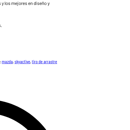
 los mejores en diseño y
s.
:
mazda
,
skyactive
,
tiro de arrastre