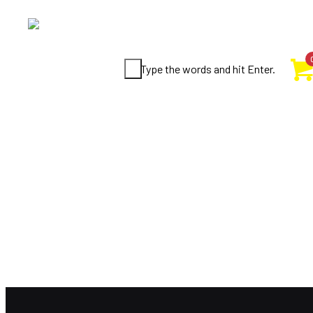
Type the words and hit Enter.
+57 (317)
585 88 32
Tiro 
Skya