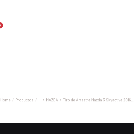
0
de Arrastre M
ctive 2016 –
Home
Productos
...
MAZDA
Tiro de Arrastre Mazda 3 Skyactive 2016...