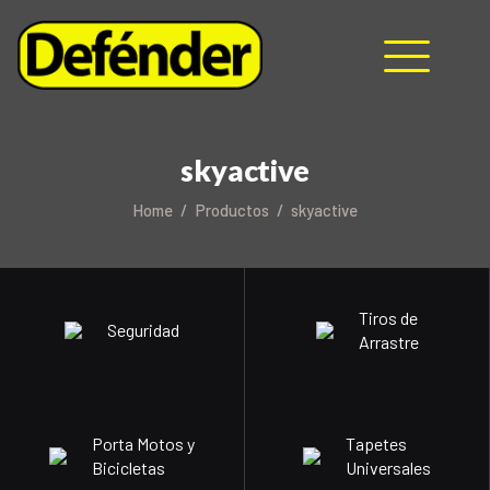
HOME
skyactive
NOSOTROS
Home
Productos
skyactive
PRODUCTOS
MANUALES
RECURSOS
BLOG
Tiros de
Seguridad
CONTACTO
Arrastre
Porta Motos y
Tapetes
Bicicletas
Universales