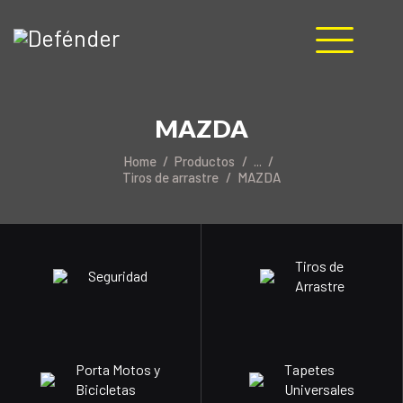
HOME
MAZDA
NOSOTROS
PRODUCTOS
Home
Productos
...
Tiros de arrastre
MAZDA
MANUALES
RECURSOS
BLOG
CONTACTO
Tiros de
Seguridad
Arrastre
Porta Motos y
Tapetes
Bicicletas
Universales