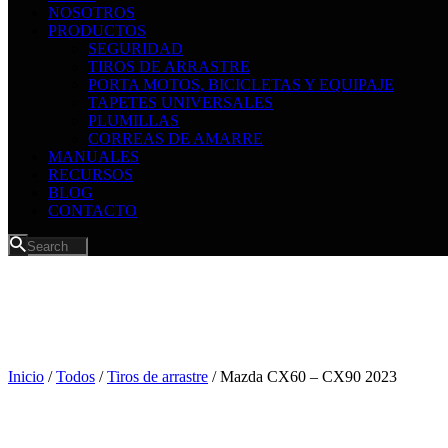
NOSOTROS
PRODUCTOS
SEGURIDAD
TIROS DE ARRASTRE
PORTA MOTOS, BICICLETAS Y EQUIPAJE
TAPETES UNIVERSALES
PLUMILLAS
CORREAS DE AMARRE
MANUALES
RECURSOS
BLOG
CONTACTO
Inicio
/
Todos
/
Tiros de arrastre
/ Mazda CX60 – CX90 2023