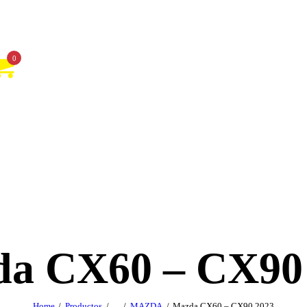
0
a CX60 – CX90
Home
Productos
...
MAZDA
Mazda CX60 – CX90 2023