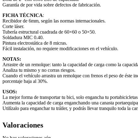
Garantía de por vida sobre defectos de fabricación.
FICHA TÉCNICA
:
Recibidor de 6mm, según las normas internacionales.
Corte láser.
Tubería estructural cuadrada de 60×60 o 50×50.
Soldadura MIC 0.40.
Pintura electrostática de 8 micras.
Fácil instalación, no requiere modificaciones en el vehículo.
NOTAS:
Arrastre de un remolque: tanto la capacidad de carga como la capacida
Analiza tu mismo y no corras riesgos.
Cuando el vehículo arrastra un remolque con frenos el peso de éste in
porcentaje baja al 30%.
USOS:
La mejor forma de transportar tu bici, solo engancha tu portabicicletas
Aumenta la capacidad de carga enganchando una canasta portaequipaje,
Utilízalo para enganchar tu tráiler, y podrás llevar tranquilo toda la ca
Valoraciones
No hay valoraciones aún.