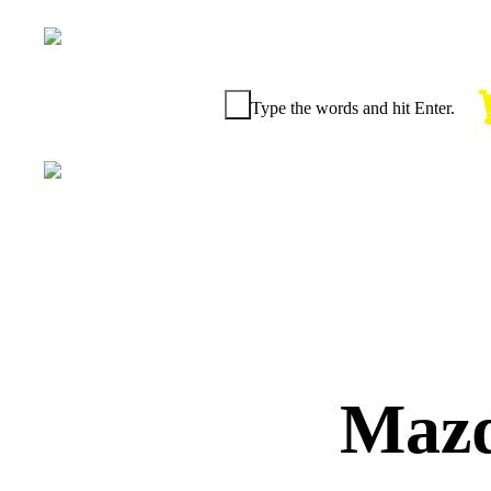
Type the words and hit Enter.
+57 (317)
585 88 32
Mazd