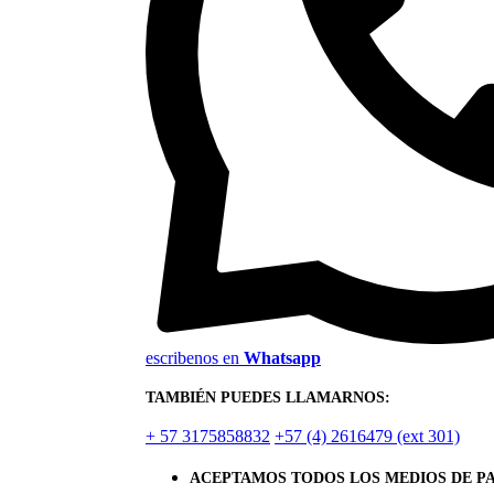
escribenos en
Whatsapp
TAMBIÉN PUEDES LLAMARNOS:
+ 57 3175858832
+57 (4) 2616479 (ext 301)
ACEPTAMOS TODOS LOS MEDIOS DE P