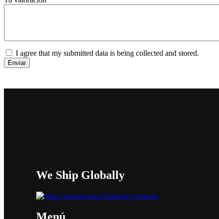
I agree that my submitted data is being collected and stored.
We Ship Globally
Menú