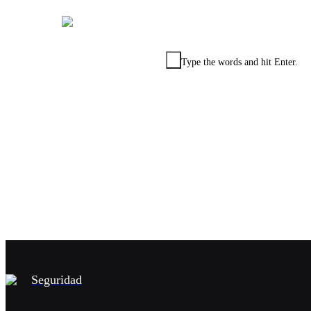
Type the words and hit Enter.
+57 (317)
585 88 32
Seguridad