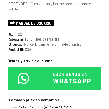
DEFÉNDER, #1 en ventas y los mejores en diseño y
calidad.
⮕ MANUAL DE USUARIO
T122
SKU:
FORD
Tiros de arrastre
Categorías:
,
bronco
Enganche
ford
tiro de arrastre
Etiquetas:
,
,
,
3257
Product ID:
Ventas y servicio al cliente
ESCRIBENOS EN
WHATSAPP
También puedes llamarnos:
+ 57 3175858832
+57 (4) 2616479 (ext 301)