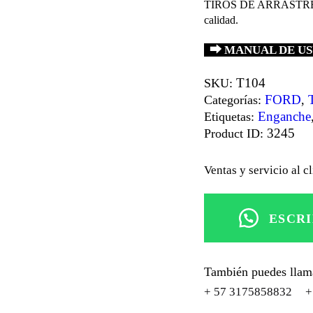
TIROS DE ARRASTRE DE
calidad.
⮕ MANUAL DE U
T104
SKU:
FORD
Categorías:
,
Enganche
Etiquetas:
3245
Product ID:
Ventas y servicio al c
ESCR
También puedes llam
+ 57 3175858832
+