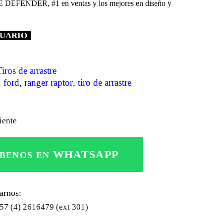
FÉNDER, #1 en ventas y los mejores en diseño y
SUARIO
Tiros de arrastre
ford
ranger raptor
tiro de arrastre
,
,
,
liente
WHATSAPP
IBENOS EN
arnos:
57 (4) 2616479 (ext 301)