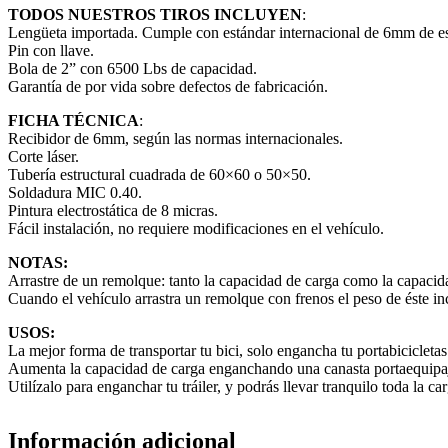
TODOS NUESTROS TIROS INCLUYEN
:
Lengüeta importada. Cumple con estándar internacional de 6mm de es
Pin con llave.
Bola de 2” con 6500 Lbs de capacidad.
Garantía de por vida sobre defectos de fabricación.
FICHA TÉCNICA
:
Recibidor de 6mm, según las normas internacionales.
Corte láser.
Tubería estructural cuadrada de 60×60 o 50×50.
Soldadura MIC 0.40.
Pintura electrostática de 8 micras.
Fácil instalación, no requiere modificaciones en el vehículo.
NOTAS:
Arrastre de un remolque: tanto la capacidad de carga como la capacida
Cuando el vehículo arrastra un remolque con frenos el peso de éste in
USOS:
La mejor forma de transportar tu bici, solo engancha tu portabicicletas
Aumenta la capacidad de carga enganchando una canasta portaequipaje,
Utilízalo para enganchar tu tráiler, y podrás llevar tranquilo toda la ca
Información adicional