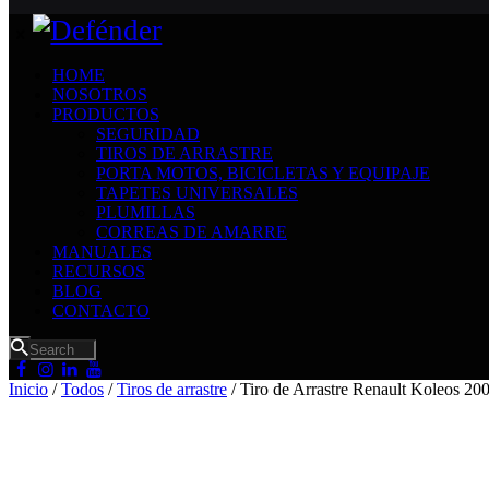
HOME
NOSOTROS
PRODUCTOS
SEGURIDAD
TIROS DE ARRASTRE
PORTA MOTOS, BICICLETAS Y EQUIPAJE
TAPETES UNIVERSALES
PLUMILLAS
CORREAS DE AMARRE
MANUALES
RECURSOS
BLOG
CONTACTO
Inicio
/
Todos
/
Tiros de arrastre
/ Tiro de Arrastre Renault Koleos 20