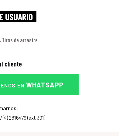
E USUARIO
Tiros de arrastre
,
l cliente
WHATSAPP
BENOS EN
marnos:
7 (4) 2616479 (ext 301)