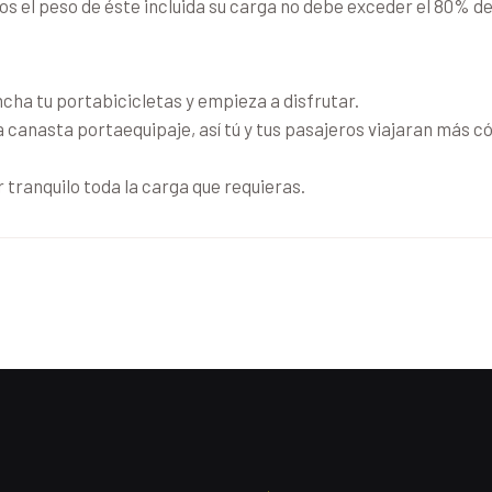
s el peso de éste incluida su carga no debe exceder el 80% de
ncha tu portabicicletas y empieza a disfrutar.
anasta portaequipaje, así tú y tus pasajeros viajaran más có
r tranquilo toda la carga que requieras.