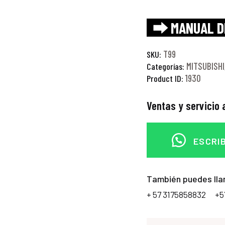
⮕ MANUAL D
T99
SKU:
MITSUBISHI
Categorías:
1930
Product ID:
Ventas y servicio a
ESCRI
También puedes lla
+ 57 3175858832
+5