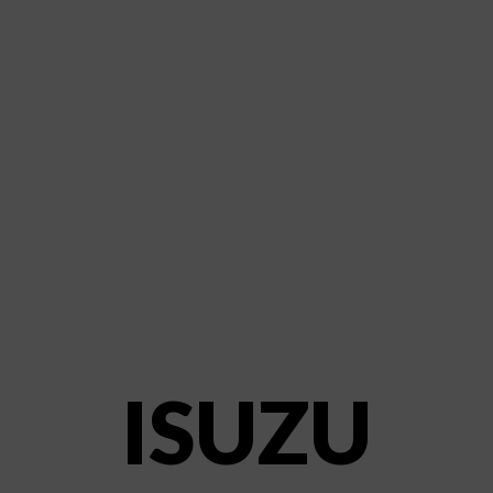
HOME
NOSOTROS
PRODUCTOS
MANUALES
RECURSOS
BLOG
CONTACTO
ISUZU