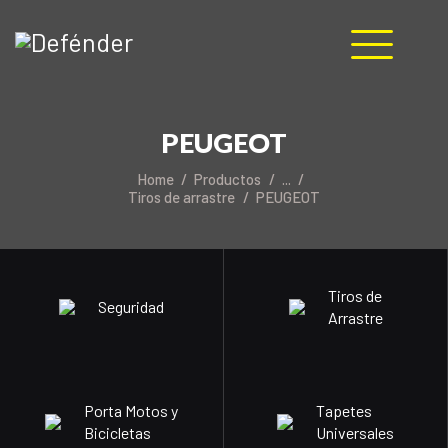
HOME
PEUGEOT
NOSOTROS
PRODUCTOS
Home
Productos
...
Tiros de arrastre
PEUGEOT
MANUALES
RECURSOS
BLOG
CONTACTO
Tiros de
Seguridad
Arrastre
Porta Motos y
Tapetes
Bicicletas
Universales