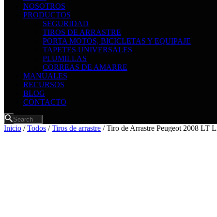
NOSOTROS
PRODUCTOS
SEGURIDAD
TIROS DE ARRASTRE
PORTA MOTOS, BICICLETAS Y EQUIPAJE
TAPETES UNIVERSALES
PLUMILLAS
CORREAS DE AMARRE
MANUALES
RECURSOS
BLOG
CONTACTO
Inicio
/
Todos
/
Tiros de arrastre
/ Tiro de Arrastre Peugeot 2008 LT L