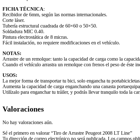
FICHA TÉCNICA
:
Recibidor de 6mm, según las normas internacionales.
Corte láser.
Tubería estructural cuadrada de 60×60 o 50×50.
Soldadura MIC 0.40.
Pintura electrostática de 8 micras.
Fácil instalación, no requiere modificaciones en el vehículo.
NOTAS:
Arrastre de un remolque: tanto la capacidad de carga como la capacida
Cuando el vehículo arrastra un remolque con frenos el peso de éste in
USOS:
La mejor forma de transportar tu bici, solo engancha tu portabicicletas
Aumenta la capacidad de carga enganchando una canasta portaequipaje,
Utilízalo para enganchar tu tráiler, y podrás llevar tranquilo toda la ca
Valoraciones
No hay valoraciones aún.
Sé el primero en valorar “Tiro de Arrastre Peugeot 2008 LT Line”
Tu dirección de correo electrónico no será publicada.
Los campos obli