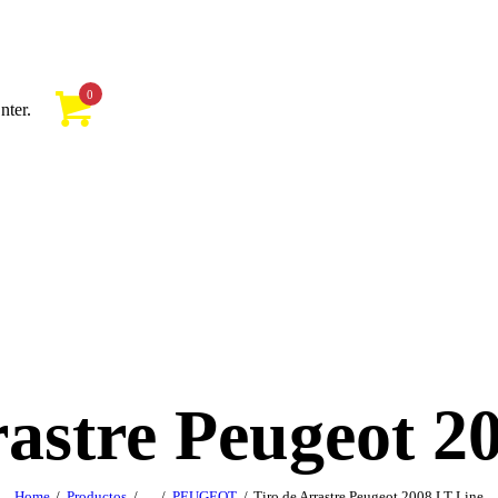
0
nter.
rastre Peugeot 2
Home
Productos
...
PEUGEOT
Tiro de Arrastre Peugeot 2008 LT Line