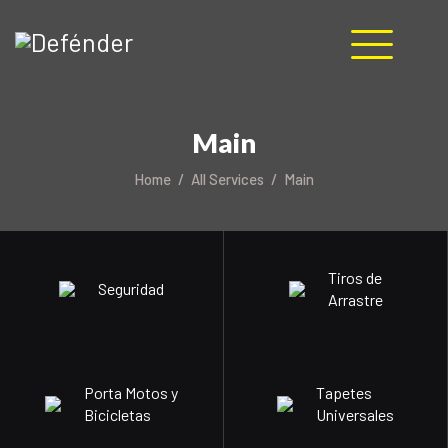
HOME
Main
NOSOTROS
PRODUCTOS
Home
All Services
Main
MANUALES
RECURSOS
BLOG
Tiros de
Seguridad
CONTACTO
Arrastre
Porta Motos y
Tapetes
Bicicletas
Universales