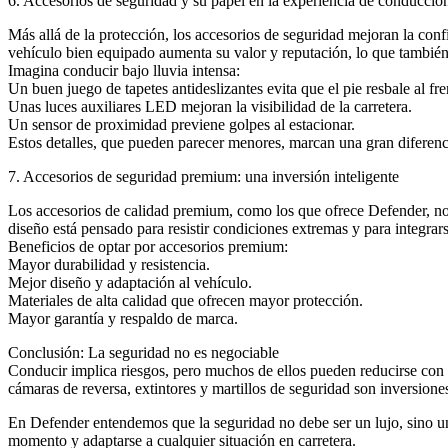
6. Accesorios de seguridad y su papel en la experiencia de conducció
Más allá de la protección, los accesorios de seguridad mejoran la conf
vehículo bien equipado aumenta su valor y reputación, lo que también 
Imagina conducir bajo lluvia intensa:
Un buen juego de tapetes antideslizantes evita que el pie resbale al fre
Unas luces auxiliares LED mejoran la visibilidad de la carretera.
Un sensor de proximidad previene golpes al estacionar.
Estos detalles, que pueden parecer menores, marcan una gran diferenci
7. Accesorios de seguridad premium: una inversión inteligente
Los accesorios de calidad premium, como los que ofrece Defender, no 
diseño está pensado para resistir condiciones extremas y para integrars
Beneficios de optar por accesorios premium:
Mayor durabilidad y resistencia.
Mejor diseño y adaptación al vehículo.
Materiales de alta calidad que ofrecen mayor protección.
Mayor garantía y respaldo de marca.
Conclusión: La seguridad no es negociable
Conducir implica riesgos, pero muchos de ellos pueden reducirse con l
cámaras de reversa, extintores y martillos de seguridad son inversione
En Defender entendemos que la seguridad no debe ser un lujo, sino un
momento y adaptarse a cualquier situación en carretera.