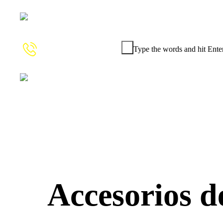
Type the words and hit Enter
+57 (317)
585 88 32
Accesorios d