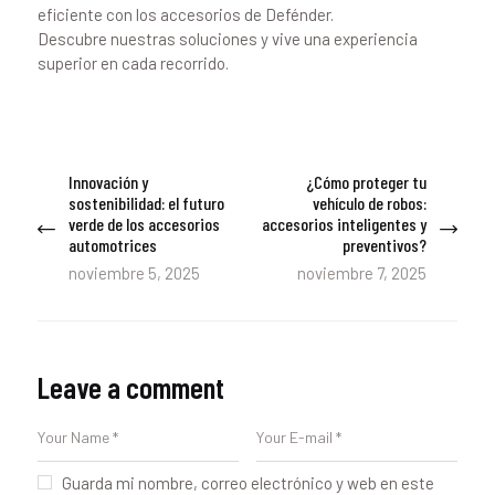
eficiente con los accesorios de Defénder.
Descubre nuestras soluciones y vive una experiencia
superior en cada recorrido.
Navegación
Innovación y
¿Cómo proteger tu
Previous
Next
de
sostenibilidad: el futuro
vehículo de robos:
post:
post:
verde de los accesorios
accesorios inteligentes y
entradas
automotrices
preventivos?
noviembre 5, 2025
noviembre 7, 2025
Leave a comment
Guarda mi nombre, correo electrónico y web en este