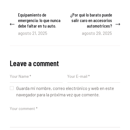
Navegación
Equipamiento de
¿Por qué lo barato puede
Previous
Next
de
emergencia: lo que nunca
salir caro en accesorios
post:
post:
debe faltar en tu auto.
automotrices?
entradas
agosto 21, 2025
agosto 29, 2025
Leave a comment
Guarda mi nombre, correo electrónico y web en este
navegador para la próxima vez que comente.