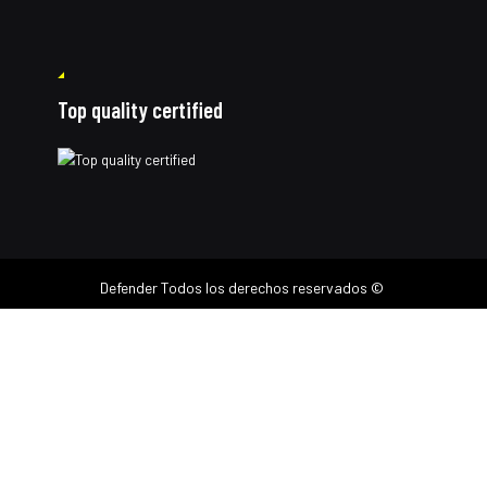
Top quality certified
Defender
Todos los derechos reservados ©
Cotiza por Whatsapp
1
¿En qué podemos ayudarte?
Abrir chat