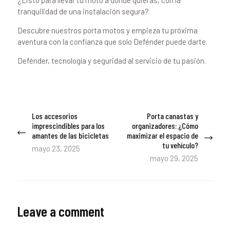
tranquilidad de una instalación segura?
Descubre nuestros porta motos y empieza tu próxima
aventura con la confianza que solo Defénder puede darte.
Defénder, tecnología y seguridad al servicio de tu pasión.
Navegación
Los accesorios
Porta canastas y
Previous
Next
de
imprescindibles para los
organizadores: ¿Cómo
post:
post:
amantes de las bicicletas
maximizar el espacio de
entradas
tu vehículo?
mayo 23, 2025
mayo 29, 2025
Leave a comment