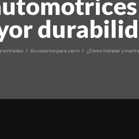
automotrices
or durabili
s entradas
Accesorios para carro
¿Cómo instalar y mante