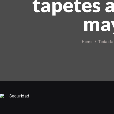
tapetes 
may
Home
Todas la
Seguridad