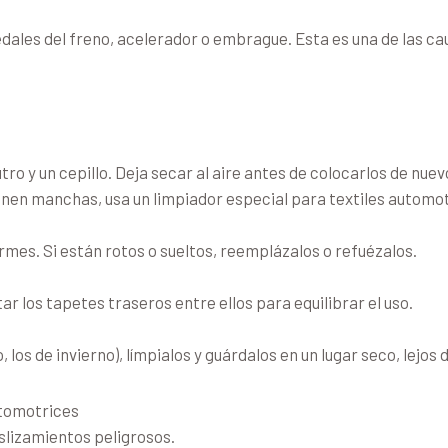
pedales del freno, acelerador o embrague. Esta es una de las 
o y un cepillo. Deja secar al aire antes de colocarlos de nuev
enen manchas, usa un limpiador especial para textiles automot
rmes. Si están rotos o sueltos, reemplázalos o refuézalos.
r los tapetes traseros entre ellos para equilibrar el uso.
os de invierno), límpialos y guárdalos en un lugar seco, lejos d
utomotrices
slizamientos peligrosos.