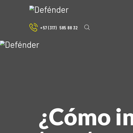
+57 (317)
585 88 32
¿Cómo in