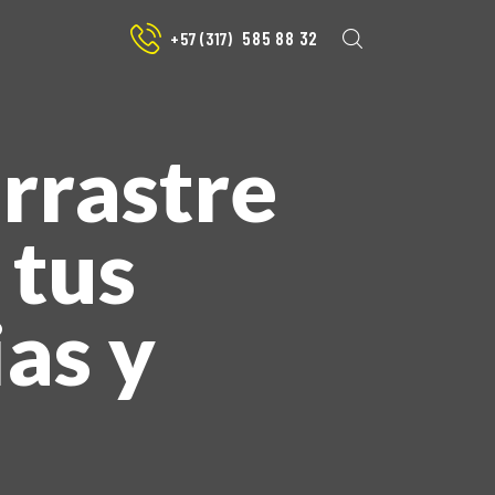
585 88 32
+57 (317)
arrastre
 tus
ias y