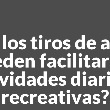
HOME
NOSOTROS
PRODUCTOS
os tiros de 
MANUALES
den facilitar
RECURSOS
BLOG
vidades diar
CONTACTO
recreativas?