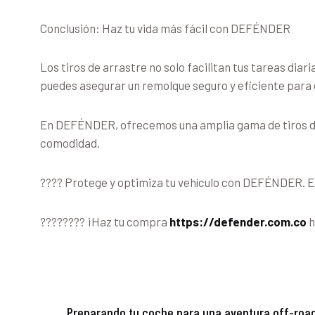
Conclusión: Haz tu vida más fácil con DEFÉNDER
Los tiros de arrastre no solo facilitan tus tareas dia
puedes asegurar un remolque seguro y eficiente para c
En DEFÉNDER, ofrecemos una amplia gama de tiros de a
comodidad.
???? Protege y optimiza tu vehículo con DEFÉNDER. Encu
???????? ¡Haz tu compra
https://defender.com.co
h
Preparando tu coche para una aventura off-roa
Previous