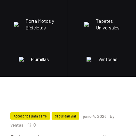
Porta Motos y
Tapetes
Bicicletas
Universales
Plumillas
Ver todas
Accesorios para carro
Seguridad vial
junio 4, 2026
by
0
Ventas