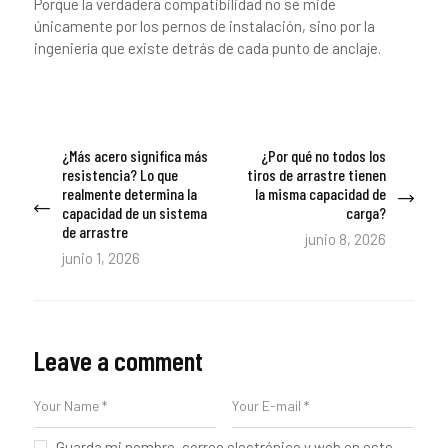
Porque la verdadera compatibilidad no se mide
únicamente por los pernos de instalación, sino por la
ingeniería que existe detrás de cada punto de anclaje.
Navegación
¿Más acero significa más
¿Por qué no todos los
Previous
Next
de
resistencia? Lo que
tiros de arrastre tienen
post:
post:
realmente determina la
la misma capacidad de
entradas
capacidad de un sistema
carga?
de arrastre
junio 8, 2026
junio 1, 2026
Leave a comment
Guarda mi nombre, correo electrónico y web en este