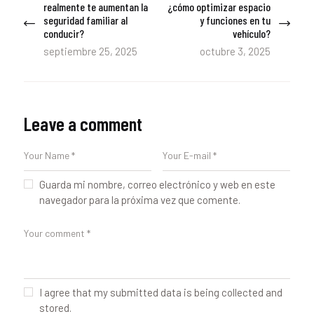
de
realmente te aumentan la
¿cómo optimizar espacio
post:
post:
seguridad familiar al
y funciones en tu
entradas
conducir?
vehículo?
septiembre 25, 2025
octubre 3, 2025
Leave a comment
Guarda mi nombre, correo electrónico y web en este
navegador para la próxima vez que comente.
I agree that my submitted data is being collected and
stored.