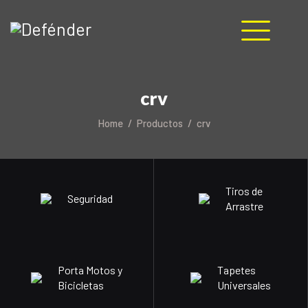
HOME
crv
NOSOTROS
PRODUCTOS
Home
Productos
crv
MANUALES
RECURSOS
BLOG
Tiros de
Seguridad
CONTACTO
Arrastre
Porta Motos y
Tapetes
Bicicletas
Universales