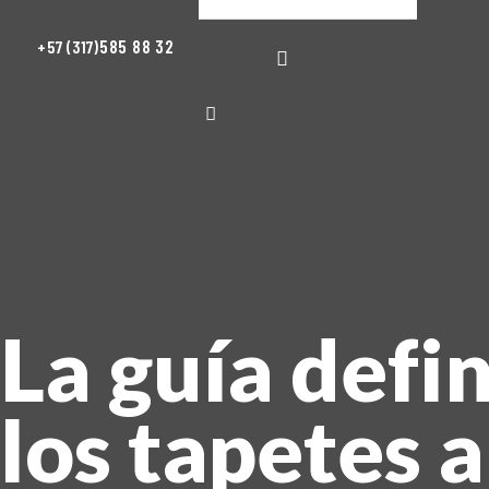
585 88 32
+57 (317)
La guía defin
los tapetes 