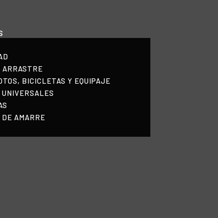
HOME
S
NOSOTROS
AD
PRODUCTOS
E ARRASTRE
TOS, BICICLETAS Y EQUIPAJE
MANUALES
 UNIVERSALES
AS
RECURSOS
 DE AMARRE
BLOG
CONTACTO