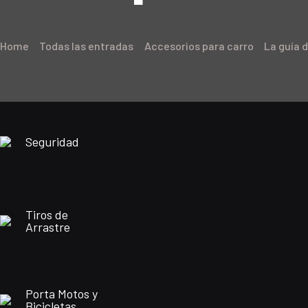
Home
Todas las entradas
Accesorios para carro
La guía d
Seguridad
Tiros de
Arrastre
Porta Motos y
Bicicletas