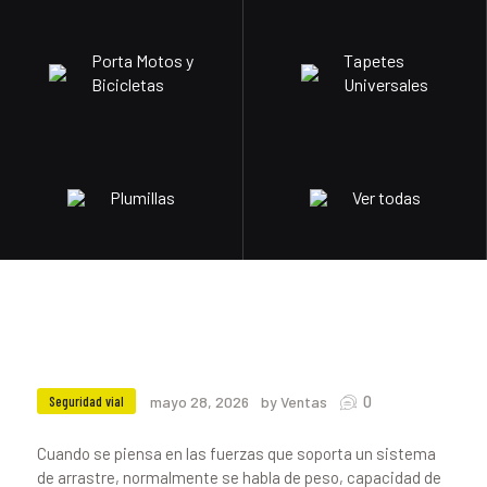
Porta Motos y
Tapetes
Bicicletas
Universales
Plumillas
Ver todas
0
Seguridad vial
mayo 28, 2026
by Ventas
Cuando se piensa en las fuerzas que soporta un sistema
de arrastre, normalmente se habla de peso, capacidad de