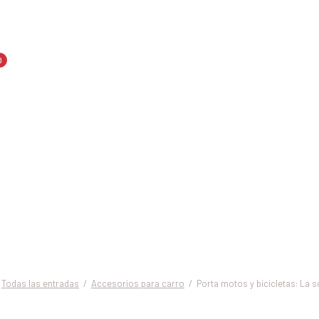
0
otos y bicicl
ón perfecta p
s de las dos 
Todas las entradas
Accesorios para carro
Porta motos y bicicletas: La so