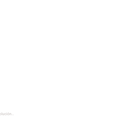
etas: La
ara los
ruedas.
lución...