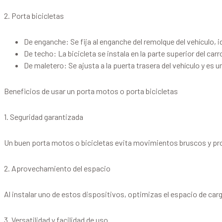
2. Porta bicicletas
De enganche: Se fija al enganche del remolque del vehículo, i
De techo: La bicicleta se instala en la parte superior del car
De maletero: Se ajusta a la puerta trasera del vehículo y es u
Beneficios de usar un porta motos o porta bicicletas
1. Seguridad garantizada
Un buen porta motos o bicicletas evita movimientos bruscos y pro
2. Aprovechamiento del espacio
Al instalar uno de estos dispositivos, optimizas el espacio de carga
3. Versatilidad y facilidad de uso