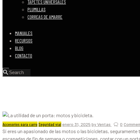
TAPETES UNIVERSALES
PLUMILLAS
CORREAS DE AMARRE
MANUALES
RECURSOS
BLOG
CONTACTO
Accesorios para carro
Seguridad vial
enero 31, 2025
by Ventas
0
Commen
Si eres un apasionado de las motos o las bicicletas, seguramente t
escapadas de fin de semana o competiciones, contar con un porta m