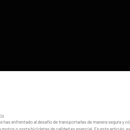
ts
e has enfrentado al desafío de transportarlas de manera segura y có
otos o porta bicicletas de calidad es esencial. En este artículo, 