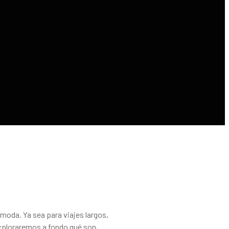
moda. Ya sea para viajes largos,
exploraremos a fondo qué son,