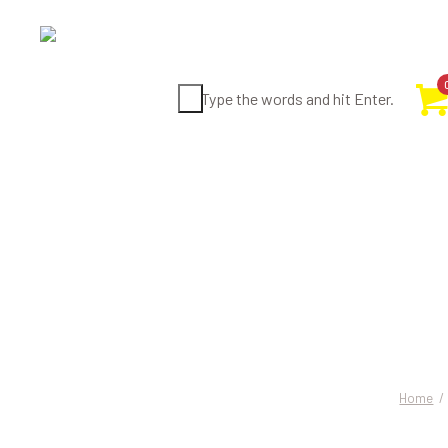
Type the words and hit Enter.
+57 (317)
585 88 32
Porta m
soluci
amante
Home