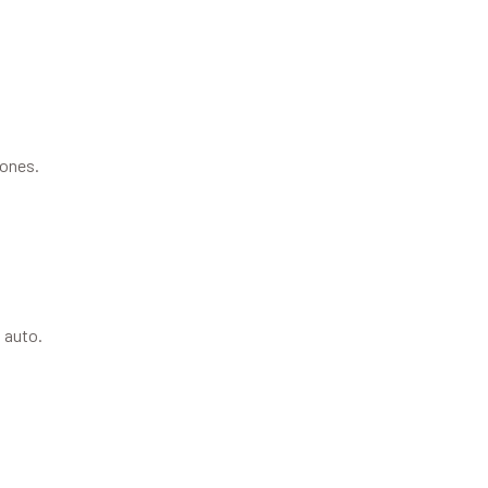
iones.
 auto.