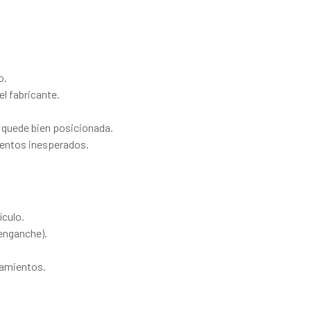
o.
el fabricante.
 quede bien posicionada.
ientos inesperados.
ículo.
 enganche).
azamientos.