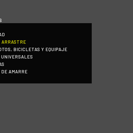
HOME
S
NOSOTROS
AD
PRODUCTOS
E ARRASTRE
TOS, BICICLETAS Y EQUIPAJE
MANUALES
 UNIVERSALES
AS
RECURSOS
 DE AMARRE
BLOG
CONTACTO