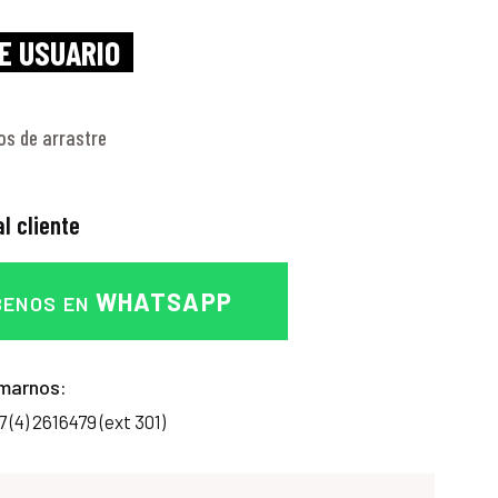
E USUARIO
os de arrastre
l cliente
WHATSAPP
BENOS EN
marnos:
7 (4) 2616479 (ext 301)