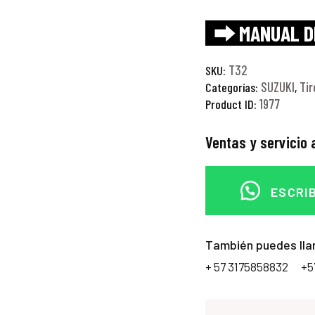
⮕ MANUAL D
T32
SKU:
SUZUKI
Tir
Categorías:
,
1977
Product ID:
Ventas y servicio a
ESCRI
También puedes lla
+ 57 3175858832
+5