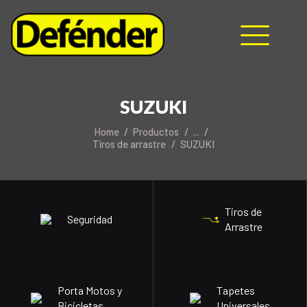
HOME
NOSOTROS
SUZUKI
PRODUCTOS
Home
Productos
...
MANUALES
Tiros de arrastre
SUZUKI
RECURSOS
BLOG
CONTACTO
Tiros de
Seguridad
Arrastre
Porta Motos y
Tapetes
Bicicletas
Universales