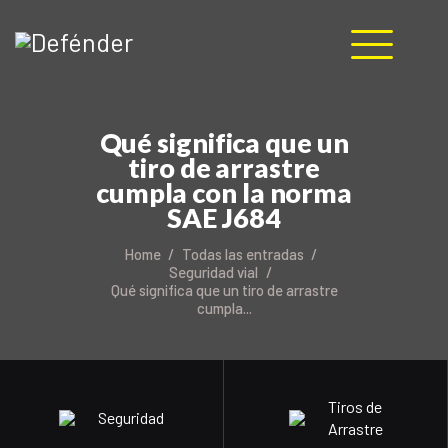
HOME
Qué significa que un
NOSOTROS
tiro de arrastre
PRODUCTOS
cumpla con la norma
MANUALES
SAE J684
RECURSOS
Home
Todas las entradas
BLOG
Seguridad vial
Qué significa que un tiro de arrastre
CONTACTO
cumpla...
Tiros de
Seguridad
Arrastre