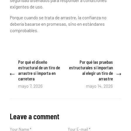
seguridad diseñados para responder a condiciones
exigentes de uso.
Porque cuando se trata de arrastre, la confianza no
debería basarse en promesas, sino en estándares
comprobables.
Navegación
Por qué el diseño
Por qué las pruebas
Previous
Next
de
estructural de un tiro de
estructurales sí importan
post:
post:
arrastre sí importa en
al elegir un tiro de
entradas
carretera
arrastre
mayo 7, 2026
mayo 14, 2026
Leave a comment