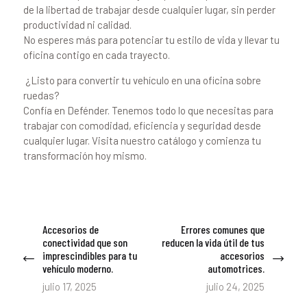
de la libertad de trabajar desde cualquier lugar, sin perder
productividad ni calidad.
No esperes más para potenciar tu estilo de vida y llevar tu
oficina contigo en cada trayecto.
️ ¿Listo para convertir tu vehículo en una oficina sobre
ruedas?
Confía en Defénder. Tenemos todo lo que necesitas para
trabajar con comodidad, eficiencia y seguridad desde
cualquier lugar. Visita nuestro catálogo y comienza tu
transformación hoy mismo.
Navegación
Accesorios de
Errores comunes que
Previous
Next
de
conectividad que son
reducen la vida útil de tus
post:
post:
imprescindibles para tu
accesorios
entradas
vehículo moderno.
automotrices.
julio 17, 2025
julio 24, 2025