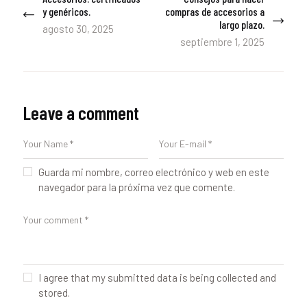
de
y genéricos.
compras de accesorios a
post:
post:
largo plazo.
entradas
agosto 30, 2025
septiembre 1, 2025
Leave a comment
Guarda mi nombre, correo electrónico y web en este
navegador para la próxima vez que comente.
I agree that my submitted data is being collected and
stored.