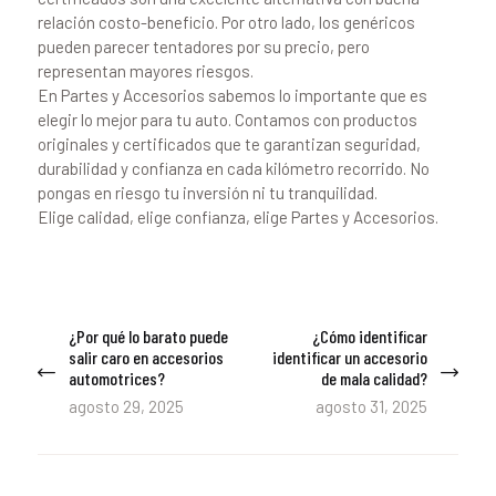
relación costo-beneficio. Por otro lado, los genéricos
pueden parecer tentadores por su precio, pero
representan mayores riesgos.
En Partes y Accesorios sabemos lo importante que es
elegir lo mejor para tu auto. Contamos con productos
originales y certificados que te garantizan seguridad,
durabilidad y confianza en cada kilómetro recorrido. No
pongas en riesgo tu inversión ni tu tranquilidad.
Elige calidad, elige confianza, elige Partes y Accesorios.
Navegación
¿Por qué lo barato puede
¿Cómo identificar
Previous
Next
de
salir caro en accesorios
identificar un accesorio
post:
post:
automotrices?
de mala calidad?
entradas
agosto 29, 2025
agosto 31, 2025