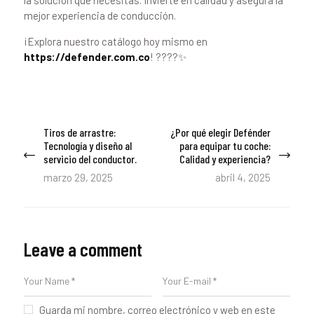
la solución que necesitas. Invierte en calidad y asegura la
mejor experiencia de conducción.
¡Explora nuestro catálogo hoy mismo en
https://defender.com.co
! ????✨
Navegación
Tiros de arrastre:
¿Por qué elegir Defénder
Previous
Next
de
Tecnología y diseño al
para equipar tu coche:
post:
post:
servicio del conductor.
Calidad y experiencia?
entradas
marzo 29, 2025
abril 4, 2025
Leave a comment
Guarda mi nombre, correo electrónico y web en este