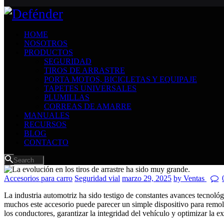
HOME
NOSOTROS
PRODUCTOS
SEGURIDAD
TIROS DE ARRASTRE
PORTA MOTOS, BICICLETAS Y EQUIPAJE
TAPETES UNIVERSALES
PLUMILLAS
CORREAS DE AMARRE
MANUALES
RECURSOS
BLOG
CONTACTO
Accesorios para carro
Seguridad vial
marzo 29, 2025
by Ventas
La industria automotriz ha sido testigo de constantes avances tecnológ
muchos este accesorio puede parecer un simple dispositivo para remolca
los conductores, garantizar la integridad del vehículo y optimizar la 