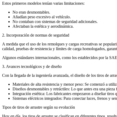
Estos primeros modelos tenían varias limitaciones:
No eran desmontables.
Añadían peso excesivo al vehículo.
No contaban con sistemas de seguridad adicionales.
Afectaban la estética y aerodinámica.
2. Incorporación de normas de seguridad
A medida que el uso de los remolques y cargas recreativas se populariz
calidad, pruebas de resistencia y límites de carga homologados, garant
Algunos estándares internacionales, como los establecidos por la SAE 
3. Avances tecnológicos y de diseño
Con la llegada de la ingeniería avanzada, el diseño de los tiros de ar
Materiales de alta resistencia y menor peso: Se comenzó a utiliza
Diseños desmontables y retráctiles: Lo que antes era una pieza 
Integración estética: Los fabricantes empezaron a diseñar tiros q
Sistemas eléctricos integrados: Para conectar luces, frenos y se
Tipos de tiros de arrastre según su evolución
Hoy en día, los tiros de arrastre se clasifican en diferentes tipos, resu