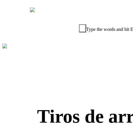
Type the words and hit E
+57 (317)
585 88 32
Tiros de arr