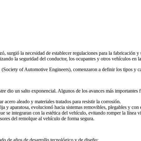
ó, surgió la necesidad de establecer regulaciones para la fabricación y u
izando la seguridad del conductor, los ocupantes y otros vehículos en la
(Society of Automotive Engineers), comenzaron a definir los tipos y cap
rastre dio un salto exponencial. Algunos de los avances más importantes 
r acero aleado y materiales tratados para resistir la corrosión.
fija y aparatosa, evolucionó hacia sistemas removibles, plegables y con
ue se integraran con la estética del vehículo, evitando romper la línea 
nsores del remolque al vehículo de forma segura.
ltado de años de desarrollo tecnológico y de diseño: