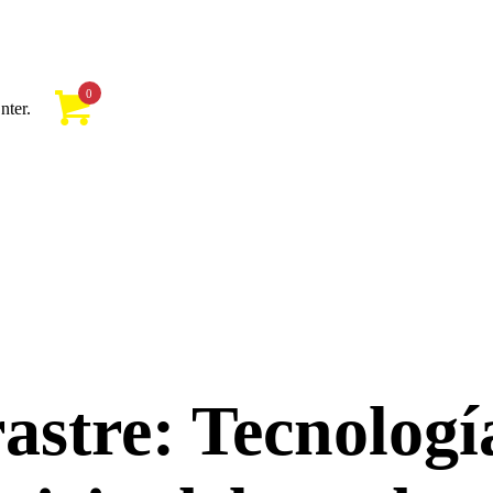
0
nter.
astre: Tecnologí