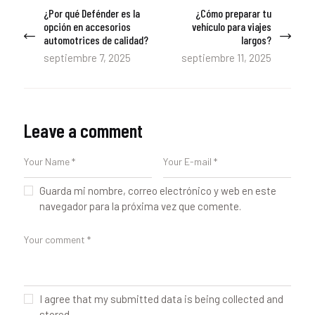
Navegación
¿Por qué Defénder es la
¿Cómo preparar tu
Previous
Next
de
opción en accesorios
vehículo para viajes
post:
post:
automotrices de calidad?
largos?
entradas
septiembre 7, 2025
septiembre 11, 2025
Leave a comment
Guarda mi nombre, correo electrónico y web en este
navegador para la próxima vez que comente.
I agree that my submitted data is being collected and
stored.