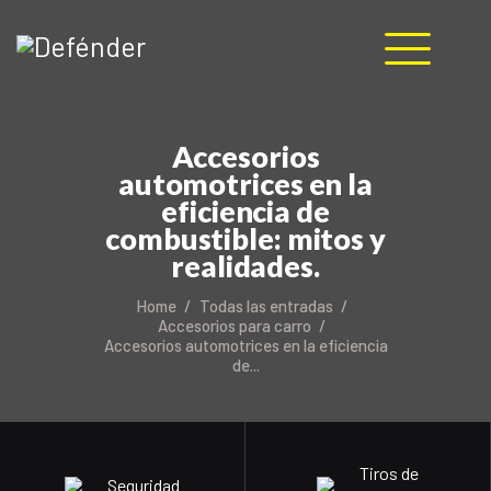
HOME
Accesorios
NOSOTROS
automotrices en la
PRODUCTOS
eficiencia de
MANUALES
combustible: mitos y
RECURSOS
realidades.
BLOG
Home
Todas las entradas
CONTACTO
Accesorios para carro
Accesorios automotrices en la eficiencia
de...
Tiros de
Seguridad