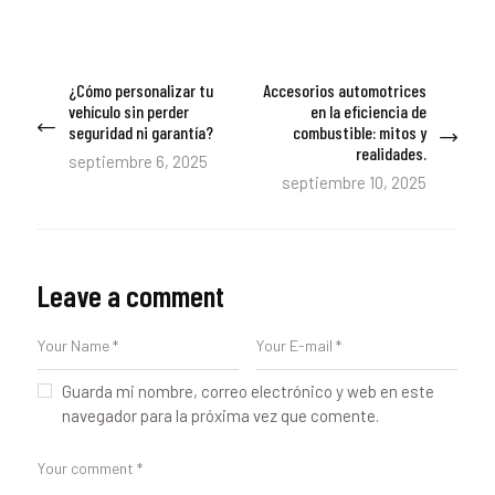
Navegación
¿Cómo personalizar tu
Accesorios automotrices
Previous
Next
de
vehículo sin perder
en la eficiencia de
post:
post:
seguridad ni garantía?
combustible: mitos y
entradas
realidades.
septiembre 6, 2025
septiembre 10, 2025
Leave a comment
Guarda mi nombre, correo electrónico y web en este
navegador para la próxima vez que comente.